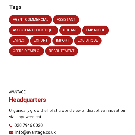
Tags
AGENT COMMERCIAL
ASSISTANT
ASSSISTANT LOGISTIQUE
DOUANE
EMBAUCHE
EMPLOI
EXPORT
IMPORT
LOGISTIQUE
OFFRE D'EMPLOI
RECRUTEMENT
AVANTAGE
Headquarters
Organically grow the holistic world view of disruptive innovation
via empowerment.
020 7946 0020
info@avantage.co.uk